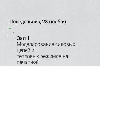
Понедельник, 28 ноября
Зал 1
Моделирование силовых
цепей и
тепловых режимов на
печатной
плате в
Sigrity PowerDC.
Моделирование системы
питания
на печатной плате
в
Sigrity PowerSI
.
Зал 2
Проектирование систем на
кристалле, систем в корпусе,
подложек микросхем
и микросборок.
Package Designer, APD/SIP.