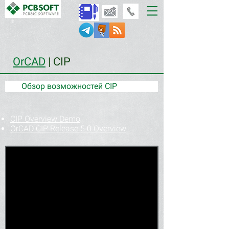
OrCAD
| CIP
Обзор возможностей CIP
CIP Overview Demo
OrCAD CIP Release 5.0 Overview