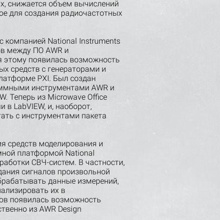
х, снижается объем вычислений
мое для создания радиочастотных
 компанией National Instruments
ов между ПО AWR и
я этому появилась возможность
х средств с генераторами и
латформе PXI. Был создан
аммными инструментами AWR и
. Теперь из Microwave Office
в LabVIEW, и, наоборот,
ать с инструментами пакета
ия средств моделирования и
ной платформой National
работки СВЧ-систем. В частности,
дания сигналов произвольной
брабатывать данные измерений,
ализировать их в
ков появилась возможность
твенно из AWR Design