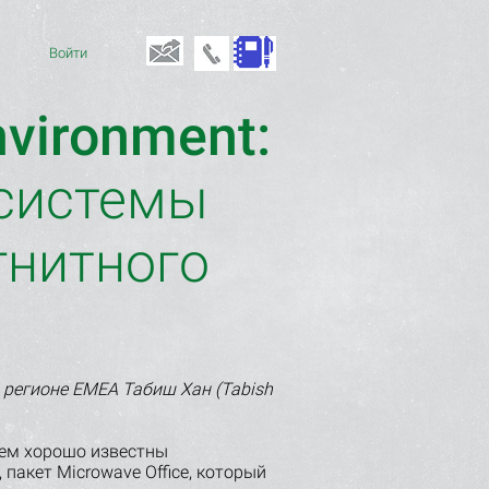
Войти
vironment:
 системы
гнитного
регионе EMEA Табиш Хан (Tabish
ем хорошо известны
пакет Microwave Office, который