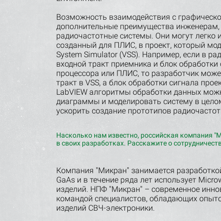
Возможность взаимодействия с графическо
дополнительные преимущества инженерам
радиочастотные системы. Они могут легко и
созданный для ПЛИС, в проект, который мод
System Simulator (VSS). Например, если в 
входной тракт приемника и блок обработки 
процессора или ПЛИС, то разработчик може
тракт в VSS, а блок обработки сигнала про
LabVIEW алгоритмы обработки данных можн
диаграммы и моделировать систему в целом
ускорить создание прототипов радиочастот
Насколько нам известно, российская компания "
в своих разработках. Расскажите о сотрудничеств
Компания "Микран" занимается разработко
GaAs и в течение ряда лет использует Micro
изделий. НПФ "Микран" – современное инно
командой специалистов, обладающих опыто
изделий СВЧ-электроники.