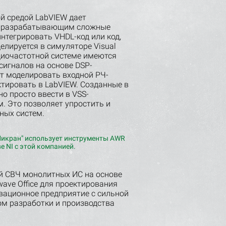
й средой LabVIEW дает
, разрабатывающим сложные
нтегрировать VHDL-код или код,
елируется в симуляторе Visual
радиочастотной системе имеются
сигналов на основе DSP-
т моделировать входной РЧ-
ектировать в LabVIEW. Созданные в
о просто ввести в VSS-
. Это позволяет упростить и
ных систем.
Микран" использует инструменты AWR
е NI с этой компанией.
й СВЧ монолитных ИС на основе
wave Office для проектирования
вационное предприятие с сильной
м разработки и производства