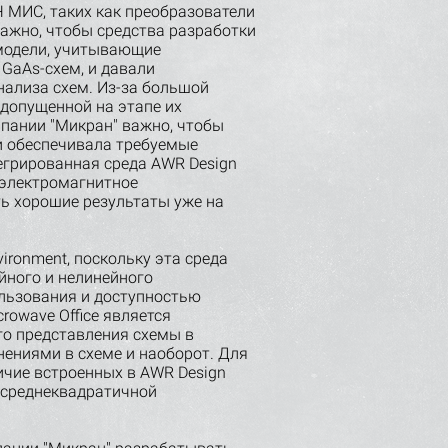
МИС, таких как преобразователи
Важно, чтобы средства разработки
модели, учитывающие
 GaAs-схем, и давали
ализа схем. Из-за большой
допущенной на этапе их
мпании "Микран" важно, чтобы
и обеспечивала требуемые
тегрированная среда AWR Design
 электромагнитное
ь хорошие результаты уже на
ronment, поскольку эта среда
йного и нелинейного
ользования и доступностью
owave Office является
го представления схемы в
нениями в схеме и наоборот. Для
ичие встроенных в AWR Design
 среднеквадратичной