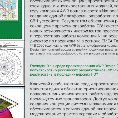
обеспечивает сквозной цикл проектирован
схем, одно- и многокристальных модулей, пе
году компания AWR вошла в состав National 
создание единой платформы разработки, п
СВЧ-устройств. Результатом объединения р
сокращение времени разработки СВЧ-систем
новых возможностях инструментов проекти
и перспективах работы компании NI на рос
директор по продажам NI в регионе EMEA Т
** В 2020 году компания AWR была приобретена компа
Design Environment вошла в линейку продуктов, предл
печатных плат, микросборок, систем в корпусе и инте
Господин Хан, среда проектирования AWR Design 
популярность у российских разработчиков СВЧ-с
реализованы в последних версиях ПО?
Ключевой особенностью среды проектирова
является единая объектно-ориентированная
позволяет синхронизировать работу над пр
промежуточных трансляторов. Доступ ко вс
создания концепции системы и заканчивая 
обеспечивается в рамках единой платформ
моделирование трактов передачи и обрабо