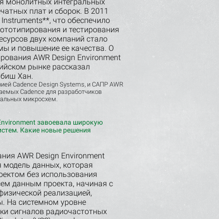
ия монолитных интегральных
чатных плат и сборок. В 2011
Instruments**, что обеспечило
рототипирования и тестирования
есурсов двух компаний стало
ы и повышение ее качества. О
рования AWR Design Environment
сийском рынке рассказал
абиш Хан.
нией Cadence Design Systems, и САПР AWR
агаемых Cadence для разработчиков
гральных микросхем.
Environment завоевала широкую
истем. Какие новые решения
ния AWR Design Environment
 модель данных, которая
оектом без использования
ем данным проекта, начиная с
физической реализацией,
ы. На системном уровне
тки сигналов радиочастотных