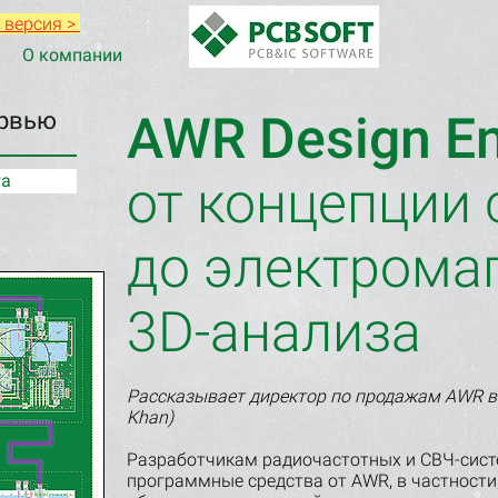
 версия >
О компании
рвью
AWR Design En
та
от концепции
до электрома
3D-анализа
Рассказывает директор по продажам AWR в 
Khan)
Разработчикам радиочастотных и СВЧ-сист
программные средства от AWR, в частности, 