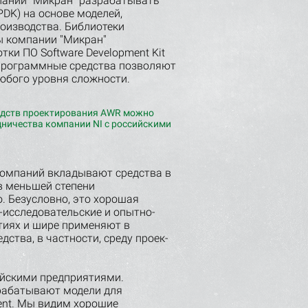
мпании "Микран" разрабатывать
 PDK) на основе моделей,
оизводства. Библиотеки
ты компании "Микран"
ки ПО Software Development Kit
и программные средства позволяют
юбого уровня сложности.
редств проектирования AWR можно
дничества компании NI с российскими
компаний вкладывают средства в
в меньшей степени
. Безусловно, это хорошая
-исследовательские и опытно-
тиях и шире применяют в
ства, в частности, среду проек­
ийскими предприятиями.
рабатывают модели для
ent. Мы видим хорошие