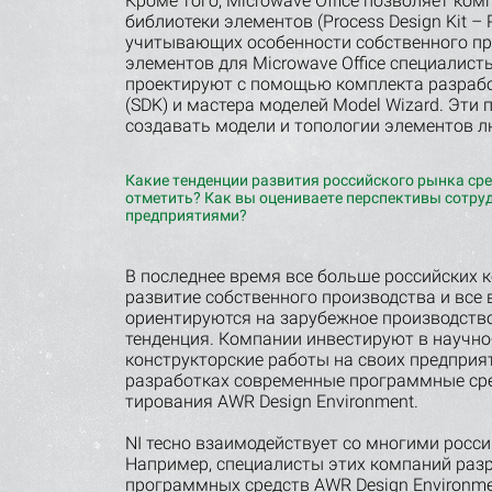
Кроме того, Microwave Office позволяет ко
библио­теки элементов (Process Design Kit –
учитывающих особенности собственного пр
элементов для Microwave Office специалис
проектируют с помощью комплекта разработ
(SDK) и мастера моделей Model Wizard. Эт
создавать модели и топологии элементов л
Какие тенденции развития российского рынка с
отметить? Как вы оцениваете перспективы сотру
предприятиями?
В последнее время все больше российских 
развитие собственного производства и все 
ориентируются на зарубежное производство
тенденция. Компании инвестируют в научно
конструкторские работы на своих предприя
разработках современные программные сред
тирования AWR Design Environment.
NI тесно взаимодействует со многими росс
Например, специалисты этих компаний раз
программных средств AWR Design Environm