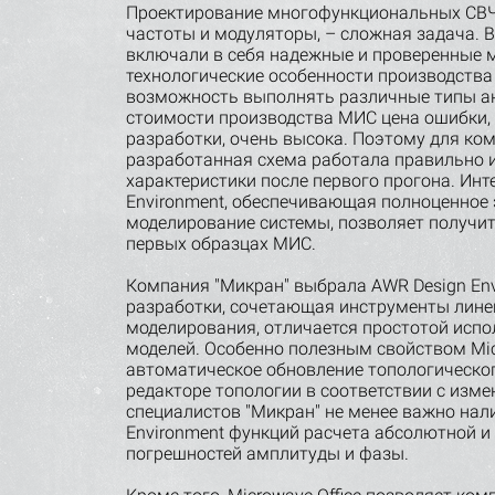
Проектирование многофункциональных СВЧ 
частоты и модуляторы, – сложная задача. 
включали в себя надежные и проверенные 
технологические особенности производства
возможность выполнять различные типы ан
стоимости производства МИС цена ошибки, 
разработки, очень высока. Поэтому для ко
разработанная схема работала правильно 
характеристики после первого прогона. Ин
Environment, обеспечивающая полноценное
моделирование системы, позволяет получит
первых образцах МИС.
Компания "Микран" выбрала AWR Design Envi
разработки, сочетающая инструменты лине
моделирования, отличается простотой исп
моделей. Особенно полезным свойством Micr
автоматическое обновление топологическо
редакторе топологии в соответствии с изме
специалистов "Микран" не менее важно нал
Environment функций расчета абсолютной и
погрешностей амплитуды и фазы.