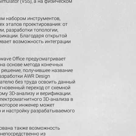
imulator (VSS), а на физическом
ым набором инструментов,
х этапов проектирования: от
и, разработки топологии,
фикации. Благодаря открытой
чивает возможность интеграции
owave Office предусматривает
на основе метода конечных
то решение, получившее название
разработки AWR Design
вателю без труда освоить данный
гновенный переход от схемной
ому 3D-анализу и верификации.
лектромагнитного 3D-анализа в
 которое инженер может
ю и настройку разрабатываемого
зована также возможность
непосредственно из