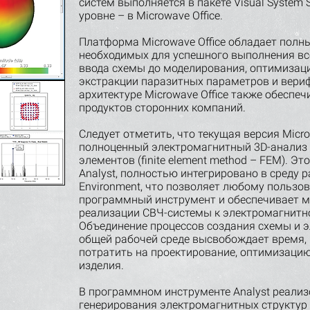
систем выполняется в пакете Visual System S
уровне – в Microwave Office.
Платформа Microwave Office обладает полн
необходимых для успешного выполнения все
ввода схемы до моделирования, оптимизаци
экстракции паразитных параметров и вери
архитектуре Microwave Office также обеспе
продуктов сторонних компаний.
Следует отметить, что текущая версия Micr
полноценный электромагнитный 3D-анализ 
элементов (finite element method – FEM). Э
Analyst, полностью интегрировано в среду 
Environment, что позволяет любому пользо
программный инструмент и обеспечивает м
реализации СВЧ-системы к электромагнитн
Объединение процессов создания схемы и э
общей рабочей среде высвобождает время,
потратить на проектирование, оптимизаци
изделия.
В программном инструменте Analyst реали
генерирования электромагнитных структур 