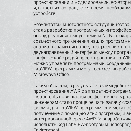
проектировании и моделировании, во-вторы
и, в-третьих, сокращается время, необходи
устройств.
Результатом многолетнего сотрудничества с
стала разработка программных интерфейс
оборудованием, выпускаемым NI. Благодар
совместного применения наших программны
анализаторами сигналов, построенных на п
двунаправленный интерфейс между прогр
графической средой проектирования LabVIEW
можно управлять программами, созданными 
LabVIEW-программы могут совместно работ
Microwave Office.
Таким образом, в результате взаимодейств
проектирования AWR с аппаратно-программ
Instruments повышается эффективность раз
инженерам стало проще решать задачу соз
формы для LabVIEW-программ, они могут о
полученные с помощью этих программ, и ан
интегрированной среде AWR. У разработчи
исполнять код LabVIEW-программ непосредс
Environment.