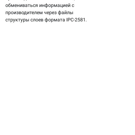
обмениваться информацией с 
производителем через файлы 
структуры слоев формата IPC-2581.
Важные корректировки 
функционала (исправление 
обнаруженных ошибок в 
предыдущих версиях).
Исправлены следующие недочеты и 
ошибки:
Неверные данные фрезеровки в 
панелях - проблема решена.