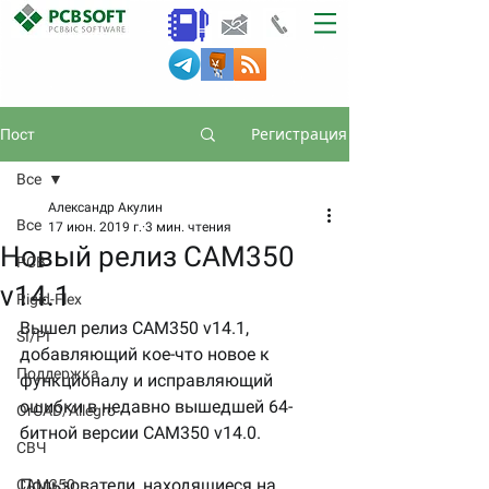
Регистрация
Пост
Все
Александр Акулин
Все
17 июн. 2019 г.
3 мин. чтения
Новый релиз CAM350
PCB
v14.1
Rigid-Flex
Вышел релиз CAM350 v14.1, 
SI/PI
добавляющий кое-что новое к 
Поддержка
функционалу и исправляющий 
ошибки в недавно вышедшей 64-
OrCAD/Allegro
битной версии CAM350 v14.0.
СВЧ
Пользователи, находящиеся на 
CAM350