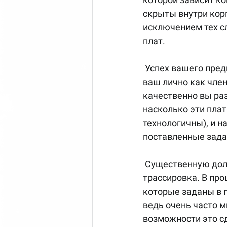
скрыты внутри корпу
исключением тех сл
плат.
 Успех вашего предприятия, как разработчика и производителя аппаратуры, и успех 
ваш лично как член
качественно вы раз
насколько эти плат
технологичны), и н
поставленные задач
 Существенную долю вашей работы, и существенную часть результата определяет 
трассировка. В пр
которые заданы в пр
ведь очень часто м
возможности это сд