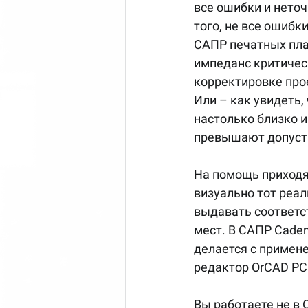
все ошибки и неточ
того, не все ошиб
САПР печатных плат
импеданс критическ
корректировке про
Или – как увидеть,
настолько близко и
превышают допуст
На помощь приходя
визуально тот реал
выдавать соответс
мест. В САПР Caden
делается с примене
редактор OrCAD PCB
Вы работаете не в 