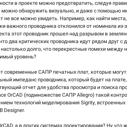
ности в проекте можно предотвратить, следуя прави
ки можно обнаружить визуально, и даже с помощью 
 не все можно увидеть. Например, как найти места,
и важного проводника отклонился от номинала из-за 
екта этот проводник прошел над разрывом в землян
 что два критических проводника идут рядом друг с 
 настолько долго, что перекрестные помехи между 
имый уровень? 
т современные САПР печатных плат, которые могут
ьный импеданс проводника, который будет на плате, н
твующий отчет для удобства просмотра и поиска пр
ce OrCAD (подмножестве САПР Allegro) такой контр
нием технологий моделирования Sigrity, встроенных 
 Designer.
OrCAD, а в других системах проектирования? Ну что ж