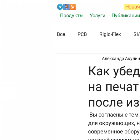
Новая
Продукты
Услуги
Публикации
Все
PCB
Rigid-Flex
SI/
Александр Акулин
CAM350
Как убед
на печа
после и
 Вы согласны с тем, что работа разработчика печатных плат – дело не очень заметное 
для окружающих, н
современное оборуд
которой зависит ко