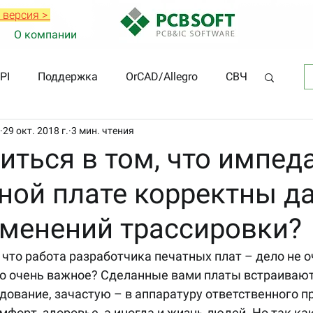
 версия >
О компании
PI
Поддержка
OrCAD/Allegro
СВЧ
29 окт. 2018 г.
3 мин. чтения
иться в том, что импе
тной плате корректны д
зменений трассировки?
о очень важное? Сделанные вами платы встраивают
ование, зачастую – в аппаратуру ответственного пр
мфорт, здоровье, а иногда и жизнь людей. Но так как