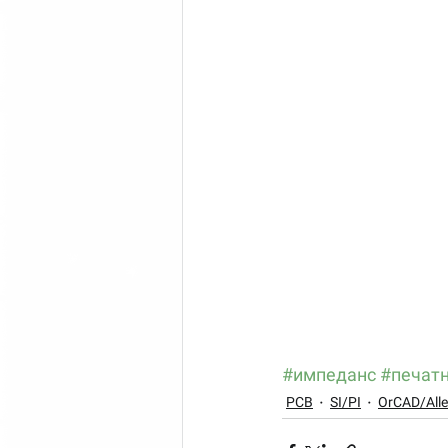
#импеданс
#печат
PCB
SI/PI
OrCAD/Alle