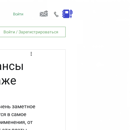
Войти
Войти / Зарегистрироваться
дансы
аже
ся в самое 
именения, от 
 эти платы 