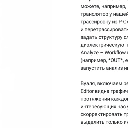
можете, например, 
транслятор у нашей
трассировку из P-C
и перетрассировать
задать структуру с
диэлектрическую пр
Analyze – Workflow
(например, *OUT*, 
запустить анализ 
Вуаля, включаем ре
Editor видна граф
протяжении каждог
интересующих нас у
скорректировать тр
выделить только и