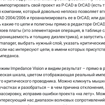
импортировать свой проект из P-CAD в OrCAD (есть т
 компании, который довольно неплохо позволяет вт
AD 2004/2006 и проанализировать ее в OrCAD, или да
 какие-то цепи и полигоны прямо в редакторе OrCAD
лоев платы (это элементарная операция, в таблице с
оницаемость и толщину диэлектрика), и запустить 
 manager, выбрать нужный слой, указать критические
если нас интересуют цепи, в имени которых присутств
импеданса.
жим Impedance Vision и видим результат – прямо в 
ическая шкала, цветом отображающая реальный импе
о критического проводника. Можно кликнуть мышко
частках и разобраться – в чем причина отклонения, 
ассировку, исправив ошибки проекта «на лету». Мож
нтересующий нас диапазон волновых сопротивлений, 