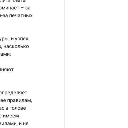
оминает – за 
-за печатных 
, насколько 
ами: 
лняют 
ее правилам, 
с в голове – 
е имеем 
илами, и не 