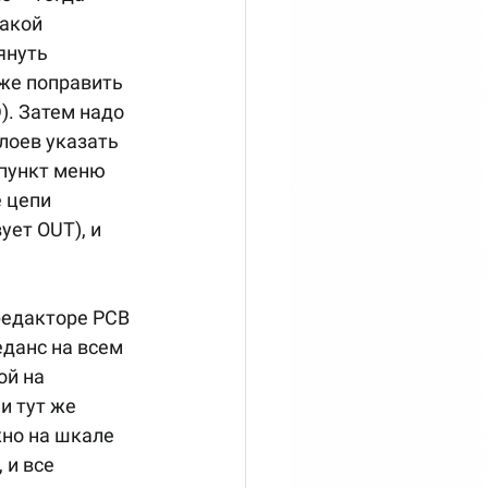
акой 
януть 
же поправить 
). Затем надо 
лоев указать 
пункт меню  
 цепи 
ует OUT), и 
редакторе PCB 
данс на всем 
й на 
и тут же 
но на шкале 
и все 