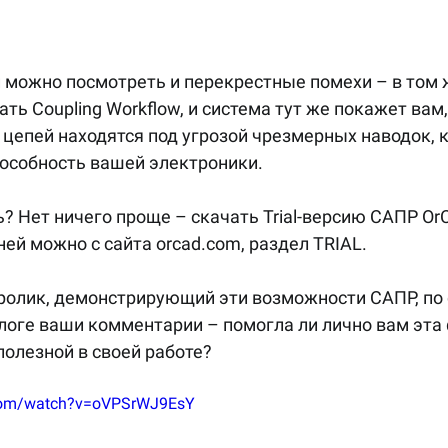
 можно посмотреть и перекрестные помехи – в том ж
ть Coupling Workflow, и система тут же покажет вам,
цепей находятся под угрозой чрезмерных наводок, 
особность вашей электроники.
? Нет ничего проще – скачать Trial-версию САПР Or
дней можно с сайта orcad.com, раздел TRIAL.
ролик, демонстрирующий эти возможности САПР, по 
блоге ваши комментарии – помогла ли лично вам эта 
полезной в своей работе?
.com/watch?v=oVPSrWJ9EsY