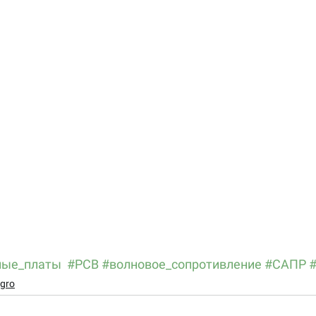
ные_платы
#PCB
#волновое_сопротивление
#САПР
gro