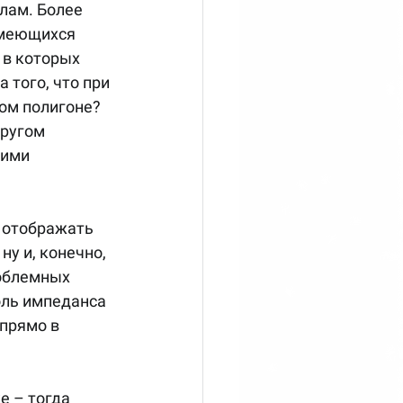
лам. Более 
имеющихся 
 в которых 
того, что при 
ом полигоне? 
другом 
ними 
 отображать 
у и, конечно, 
облемных 
оль импеданса 
прямо в 
е – тогда 