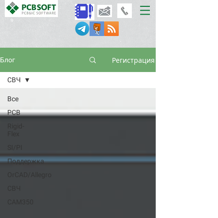
Регистрация
Блог
СВЧ
Все
PCB
Rigid-
Flex
SI/PI
Поддержка
OrCAD/Allegro
СВЧ
CAM350