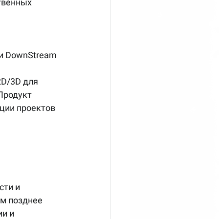
твенных 
и DownStream
Продукт 
ции проектов 
м позднее 
и и 