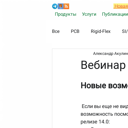
Новая
Продукты
Услуги
Публикации
Все
PCB
Rigid-Flex
SI/
Александр Акулин
CAM350
Вебинар
Новые возм
 Если вы еще не видели, как преобразилась программа CAM350, сейчас есть 
возможность посмо
релизе 14.0: 