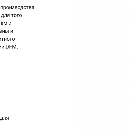
производства 
для того 
ам и 
ены и 
тного 
ии DFM.
я      