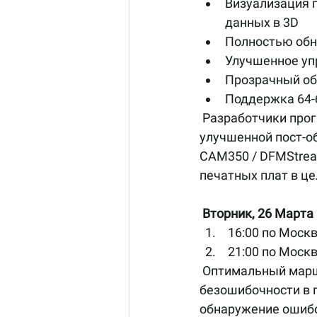
Визуализация 
данных в 3D
Полностью обн
Улучшенное уп
Прозрачный об
Поддержка 64-
 Разработчики программы создали полностью интегрированную среду 2D/3D для 
улучшенной пост-о
CAM350 / DFMStrea
печатных плат в це
Вторник, 26 Марта
 16:00 по Москв
 21:00 по Москв
 Оптимальный маршрут разработки электроники требует предсказуемости и 
безошибочности в 
обнаружение ошибок