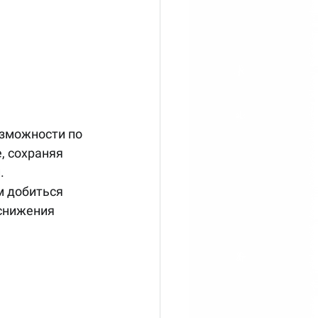
зможности по 
, сохраняя 
.
 добиться 
снижения 