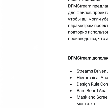
DFMStream предлаг
для файлов проекта
чтобы вы могли уб
параметрам проекта
повторно использо
производства, что
DFMStream дополн
Streams Driven 
Hierarchical An
Design Rule Co
Bare Board Anal
Mask and Screen
монтажа