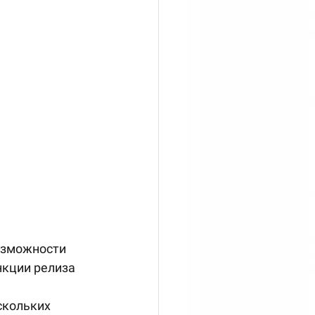
озможности 
кции релиза 
скольких 