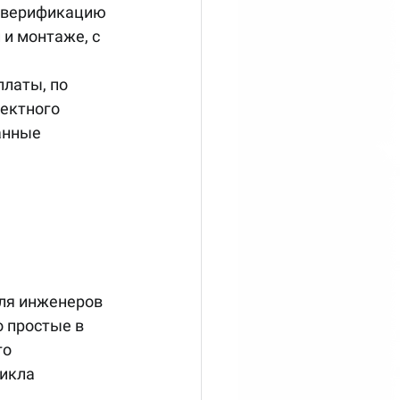
, верификацию 
и монтаже, с 
латы, по 
ектного 
анные 
ля инженеров 
 простые в 
о 
икла 